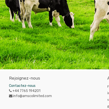
Rejoignez-nous
Contactez-nous
F
+44 7765 194201
i
info@amscolimited.com
s
g